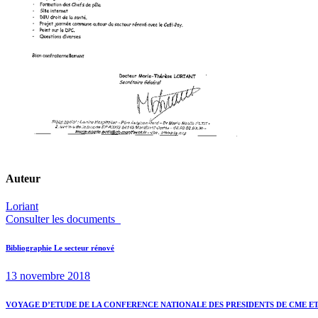
Auteur
Loriant
Consulter les documents
Navigation
Previous
Bibliographie Le secteur rénové
post:
de
13 novembre 2018
l’article
Next
VOYAGE D’ETUDE DE LA CONFERENCE NATIONALE DES PRESIDENTS DE CME E