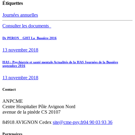
Étiquettes
Journées annuelles
Consulter les documents
Navigation
Previous
Dr PERON__GHT La_Bussière 2016
post:
de
13 novembre 2018
l’article
Next
HAS : Psychiatrie et santé mentale Actualités de la HAS Journées de la Bussière
septembre 2016
post:
13 novembre 2018
Contact
ANPCME
Centre Hospitalier Pôle Avignon Nord
avenue de la pinède CS 20107
84918 AVIGNON Cedex
site@cme-psy.fr
04 90 03 93 36
Partenaires