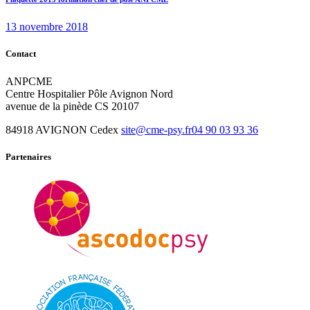
Next
post:
13 novembre 2018
Contact
ANPCME
Centre Hospitalier Pôle Avignon Nord
avenue de la pinède CS 20107
84918 AVIGNON Cedex
site@cme-psy.fr
04 90 03 93 36
Partenaires