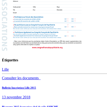
Étiquettes
Lille
Consulter les documents
Navigation
Previous
Bulletin Inscription Lille 2015
post:
de
13 novembre 2018
l’article
Plaquette 2015 formation chef de pôle ANPCME