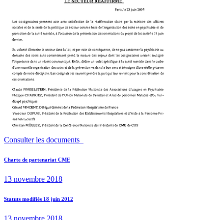
Consulter les documents
Navigation
Previous
Charte de partenariat CME
post:
de
13 novembre 2018
l’article
Next
Statuts modifiés 18 juin 2012
post:
13 novembre 2018